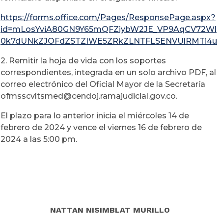
https://forms.office.com/Pages/ResponsePage.aspx?
id=mLosYviA80GN9Y65mQFZiybW2JE_VP9AqCV72Wl
0k7dUNkZJOFdZSTZIWE5ZRkZLNTFLSENVUlRMTi4u
2. Remitir la hoja de vida con los soportes
correspondientes, integrada en un solo archivo PDF, al
correo electrónico del Oficial Mayor de la Secretaría
ofmsscvltsmed@cendoj.ramajudicial.gov.co.
El plazo para lo anterior inicia el miércoles 14 de
febrero de 2024 y vence el viernes 16 de febrero de
2024 a las 5:00 pm.
NATTAN NISIMBLAT MURILLO