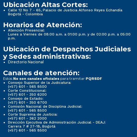
Ubicación Altas Cortes:
Calle 12 No 7 - 65, Palacio de Justicia Alfonso Reyes Echandía
Bogotá - Colombia
Horarios de Atención:
Atención Presencial:
Lunes a Viernes de 08:00 a.m. a 01:00 p.m. y de 02:00 p.m. a 05:00
p.m.
Ubicación de Despachos Judiciales
y Sedes administrativas:
Directorio Nacional
Canales de atención:
Estos
para tramitar
No son canales oficiales
PQRSDF
Consejo Superior de la Judicatura:
(+57) 601 - 565 8500
Corte Constitucional:
(+57) 601 - 350 6200
Consejo de Estado:
(+57) 601 - 350 6700
Comisión Nacional de Disciplina Judicial:
(+57) 601 - 565 8500
Corte Suprema de Justicia:
(+57) 601 - 362 2000
Dirección Ejecutiva de Administración Judicial - DEAJ:
Carrera 7 # 27-18, Bogotá
(+57) 601 - 565 8500