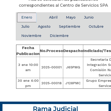
correspondientes al Centro de Servicios SPA
Enero
Abril
Mayo
Junio
Julio
Agosto
Septiembre
Octubre
Noviembre
Diciembre
Fecha
No.Proceso
Despacho
Indiciado/Tes
Publicacion
Secretaría D
3 ene 10:00
Integración S
2025-00001
J65PMG
am
Comisión Na
Servici
30 ene 4:00
Grupo Empresa
2025-00018
J128PMC
pm
Service
Rama Judicial