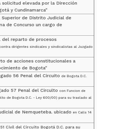
a solicitud elevada por la Dirección
ogotá y Cundinamarca"
 Superior de Distrito Judicial de
ema de Concurso un cargo de
l del reparto de procesos
contra dirigentes sindicales y
sindicalistas al Juzgado
to de acciones constitucionales a
ocimiento de Bogota"
uzgado 56 Penal del Circuito
de Bogota D.C.
zgado 57 Penal del Circulto
con Funcion de
ulto de Bogota D.C. - Ley 600/00) para su traslado al
o Judicial de Nemqueteba. ubicado
en Calls 14
51 Civil del Circuito Bogotá D.C. para su