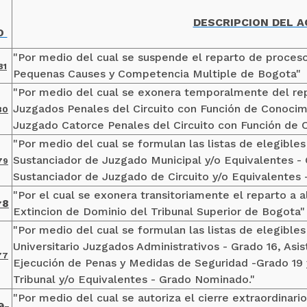
DESCRIPCION DEL 
O
"Por medio del cual se suspende el reparto de proces
81
Pequenas Causes y Competencia Multiple de Bogota"
"Por medio del cual se exonera temporalmente del repa
Juzgados Penales del Circuito con Función de Conocimi
80
Juzgado Catorce Penales del Circuito con Función de
"Por medio del cual se formulan las listas de elegibles
Sustanciador de Juzgado Municipal y/o Equivalentes -
79
Sustanciador de Juzgado de Circuito y/o Equivalentes 
"Por el cual se exonera transitoriamente el reparto a
8
7
Extincion de Dominio del Tribunal Superior de Bogota"
"Por medio del cual se formulan las listas de elegibles
Universitario Juzgados Administrativos - Grado 16, Asi
7
7
Ejecución de Penas y Medidas de Seguridad -Grado 19 y
Tribunal y/o Equivalentes - Grado Nominado."
"Por medio del cual se autoriza el cierre extraordinar
9-