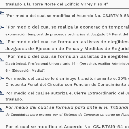
traslado a la Torre Norte del Edificio Virrey Piso 4"
9-
"Por medio del cual se modifica el Acuerdo No. CSJBTA19-58
9-
"Por medio del cual se realiza la exoneración tempora
exoneración temporal de procesos ordinarios al Juzgado 34 Penal de
9-
"Por medio del cual se formulan las listas de elegibles
Juzgados de Ejecución de Penas y Medidas de Segurida
"Por medio del cual se formulan las listas de elegible
9-
Electrónica), Profesional Universitario 14 - (Derecho), Auxiliar Administr
6 - (Educación Media)".
9-
Por medio del cual se le disminuye transitoriamente el 20% 
Cincuenta Penal del Circuito con Función de Conocimiento 
9-
Por medio del cual se autoriza el Cierre Extraordinario del 
traslado.
Por medio del cual se formula para ante el H. Tribunal 
9-
de Candidatos para proveer por el Sistema de Concurso un cargo de
Func
Por el cual se modifica el Acuerdo No. CSJBTA19-54 d