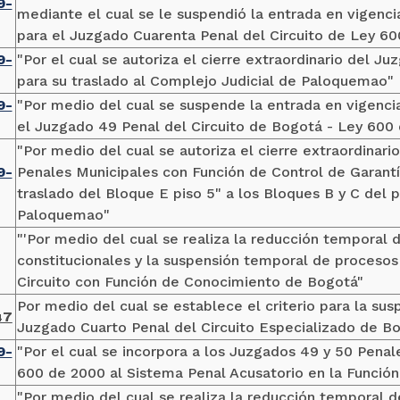
9-
mediante el cual se le suspendió la entrada en vigen
para el Juzgado Cuarenta Penal del Circuito de Ley 6
9-
"Por el cual se autoriza el cierre extraordinario del J
para su traslado al Complejo Judicial de Paloquemao"
9-
"Por medio del cual se suspende la entrada en vigenc
el Juzgado 49 Penal del Circuito de Bogotá - Ley 600
"Por medio del cual se autoriza el cierre extraordinari
9-
Penales Municipales con Función de Control de Garant
traslado del Bloque E piso 5" a los Bloques B y C del 
Paloquemao"
"'Por medio del cual se realiza la reducción temporal 
constitucionales y la suspensión temporal de procesos 
Circuito con Función de Conocimiento de Bogotá"
Por medio del cual se establece el criterio para la su
7
4
Juzgado Cuarto Penal del Circuito Especializado de B
9-
"Por el cual se incorpora a los Juzgados 49 y 50 Penal
600 de 2000 al Sistema Penal Acusatorio en la Funció
"Por medio del cual se realiza la reducción temporal d