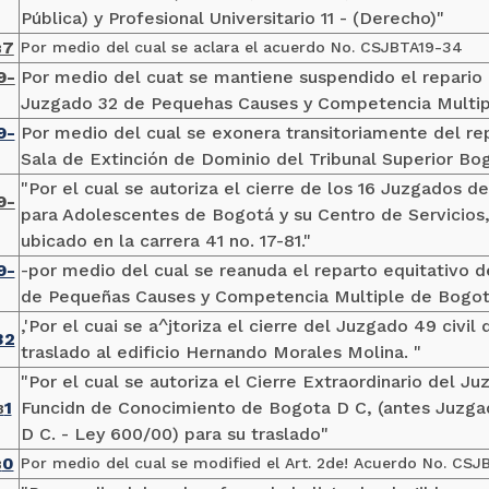
Pública) y Profesional Universitario 11 - (Derecho)"
7
Por medio del cual se aclara el acuerdo No. CSJBTA19-34
3
9-
Por medio del cuat se mantiene suspendido el repario
Juzgado 32 de Pequehas Causes y Competencia Multi
9-
Por medio del cual se exonera transitoriamente del re
Sala de Extinción de Dominio del Tribunal Superior Bo
"Por el cual se autoriza el cierre de los 16 Juzgados d
9-
para Adolescentes de Bogotá y su Centro de Servicios, 
ubicado en la carrera 41 no. 17-81."
9-
-por medio del cual se reanuda el reparto equitativo d
de Pequeñas Causes y Competencia Multiple de Bogot
,'Por el cuai se a^jtoriza el cierre del Juzgado 49 civil
32
traslado al edificio Hernando Morales Molina. "
"Por el cual se autoriza el Cierre Extraordinario del J
1
Funcidn de Conocimiento de Bogota D C, (antes Juzga
3
D C. - Ley 600/00) para su traslado"
0
Por medio del cual se modified el Art. 2de! Acuerdo No. CSJB
3