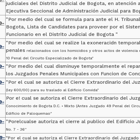
judiciales del Distrito Judicial de Bogota, en atención 
Ejecutiva Seccional de Administración Judicial para B
"Por medio del cual se formula para ante el H. Tribunal
9-
Bogota, Lista de Candidates para proveer por el Sist
Funcionario en el Distrito Judicial de Bogota "
"Por medio del cual se realize la exoneracidn tempora
9-
penales
relacionados con los homicidios y otros actos de violencia 
10 Penal del Circuito Especializado de Bogota"
9-
"Por medio del cual disminuye temporalmente el repar
los Juzgados Penales Municipales con Funcion de Con
9-
"Por el cual se autoriza el Cierre Extraordinario del J
(ley 600/00) para su traslado al Edificio Convida"
Por e! cual se autoriza el Cierre Extraordinario del Ju
9-
Conocimiento de Bogota D.C. • Mixto (Antes Juzgado 49 Penal del
Circ
Edificio de Paloquemao"
9-
"Porelcualse autoriza el cierre al publico del Edifici
No. 7 - 36''
9-
"Por el cual se autoriza el Cierre Extraordinario del Juzgado 