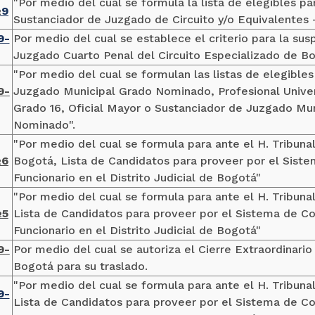
"Por medio del cual se formula la lista de elegibles pa
9
2
Sustanciador de Juzgado de Circuito y/o Equivalentes
9-
Por medio del cual se establece el criterio para la su
Juzgado Cuarto Penal del Circuito Especializado de B
"Por medio del cual se formulan las listas de elegibles
9-
Juzgado Municipal Grado Nominado, Profesional Univer
Grado 16, Oficial Mayor o Sustanciador de Juzgado Mun
Nominado".
"Por medio del cual se formula para ante el H. Tribunal
6
Bogotá, Lista de Candidatos para proveer por el Sist
2
Funcionario en el Distrito Judicial de Bogotá"
"Por medio del cual se formula para ante el H. Tribun
5
Lista de Candidatos para proveer por el Sistema de C
2
Funcionario en el Distrito Judicial de Bogotá"
9-
Por medio del cual se autoriza el Cierre Extraordinario
Bogotá para su traslado.
"Por medio del cual se formula para ante el H. Tribuna
9-
Lista de Candidatos para proveer por el Sistema de C