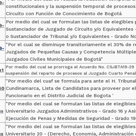
9-
constitucionales y la suspensión temporal de procesos 
Circuito con Función de Conocimiento de Bogotá
Por medio del cual se formulan las listas de elegibles 
9-
Sustanciador de Juzgado de Circuito y/o Equivalentes
o Sustanciador de Tribunal y/o Equivalentes - Grado 
"Por el cual se disminuye transitoriamente el 30% de r
9-
Juzgados de Pequeñas Causas y Competencia Múltiples
Juzgados Civiles Municipales de Bogotá"
Por medio del cual se prorroga el Acuerdo No. CSJBTA19-29 d
1
4
suspensión del reparto de procesos al Juzgado Cuarto Penal 
"Por medio del cuaf se formula para ante el H. Tribuna
40
Cundinamarca, Lista de Candidatos para proveer por e
Funcionario en el Distrito Judicial de Bogota '
"Por medio del cual se formulan las listas de elegibles
Universitario Juzgados Administrativos - Grado 16 y As
39
Ejecución de Penas y Medidas de Seguridad - Grado 19"
"Por medio del cual se formulan las listas de elegibles
Universitario 20 - (Derecho, Economia, Administración
3
8