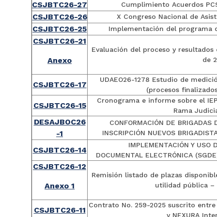
CSJBTC26-27
Cumplimiento Acuerdos PC
CSJBTC26-26
X Congreso Nacional de Asist
CSJBTC26-25
Implementación del programa d
CSJBTC26-21
Evaluación del proceso y resultados
Anexo
de 
UDAEO26-1278 Estudio de medició
CSJBTC26-17
(procesos finalizado
Cronograma e informe sobre el IEP
CSJBTC26-15
Rama Judici
DESAJBOC26
CONFORMACIÓN DE BRIGADAS 
-1
INSCRIPCIÓN NUEVOS BRIGADIST
IMPLEMENTACIÓN Y USO 
CSJBTC26-14
DOCUMENTAL ELECTRÓNICA (SGDE) 
CSJBTC26-12
Remisión listado de plazas disponibl
Anexo 1
utilidad pública 
Contrato No. 259-2025 suscrito entre
CSJBTC26-11
y NEXURA Inter