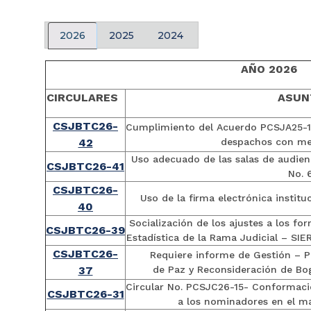
2026
2025
2024
AÑO 2026
CIRCULARES
ASU
CSJBTC26-
Cumplimiento del Acuerdo PCSJA25-1
42
despachos con med
Uso adecuado de las salas de audienc
CSJBTC26-41
No. 
CSJBTC26-
Uso de la firma electrónica institu
40
Socialización de los ajustes a los f
CSJBTC26-39
Estadística de la Rama Judicial – SIE
CSJBTC26-
Requiere informe de Gestión – 
37
de Paz y Reconsideración de Bog
Circular No. PCSJC26-15- Conformació
CSJBTC26-31
a los nominadores en el m