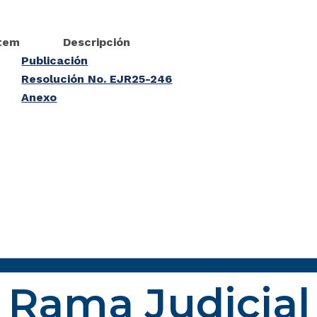
tem
Descripción
Publicación
Resolución No. EJR25-246
Anexo
Rama Judicial