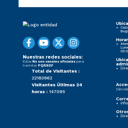
Ubica
Call
Bog
Horar
Aten
Lune
05:0
Nuestras redes sociales:
Ubica
Estos
para
No son canales oficiales
admin
tramitar
PQRSDF
Dire
Total de Visitantes :
22183962
Visitantes Últimas 24
Acced
(Servid
horas :
147095
Corre
info
Otros
Dire