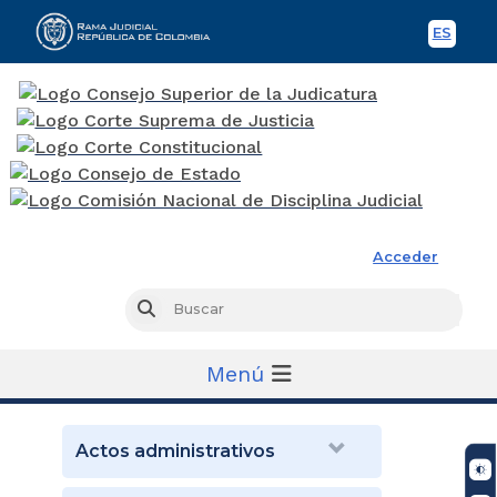
ES
Spani
Rama Judicial
Acceder
Busc
Buscar
Menú
Actos administrativos