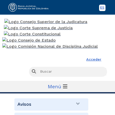
ES
Spani
Rama Judicial
Acceder
Busc
Buscar
Menú
Avisos