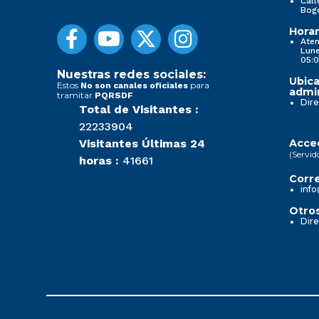
Call
Bog
Horar
Aten
Lune
05:0
Nuestras redes sociales:
Ubica
Estos
para
No son canales oficiales
admin
tramitar
PQRSDF
Dire
Total de Visitantes :
22233904
Visitantes Últimas 24
Acced
(Servid
horas :
41661
Corre
info
Otros
Dire