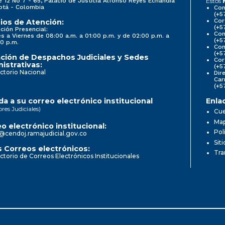
e 12 No 7 - 65, Palacio de Justicia Alfonso Reyes Echandía
Estos
otá - Colombia
Con
(+5
Cor
ios de Atención:
(+5
ción Presencial:
Con
s a Viernes de 08:00 a.m. a 01:00 p.m. y de 02:00 p.m. a
(+5
0 p.m.
Com
(+5
ción de Despachos Judiciales y Sedes
Cor
istrativas:
(+5
ctorio Nacional
Dir
Car
(+5
a a su correo electrónico institucional
Enla
ores Judiciales)
Cue
Map
o electrónico institucional:
Pol
@cendoj.ramajudicial.gov.co
Sit
 Correos electrónicos:
Tra
ctorio de Correos Electrónicos Institucionales