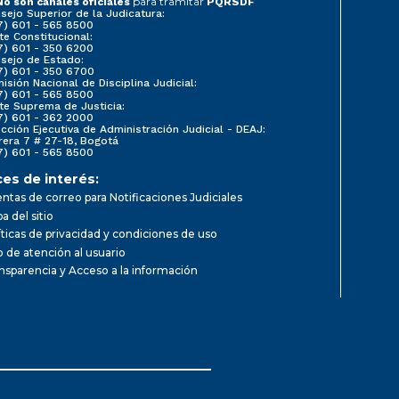
para tramitar
No son canales oficiales
PQRSDF
sejo Superior de la Judicatura:
7) 601 - 565 8500
te Constitucional:
7) 601 - 350 6200
sejo de Estado:
7) 601 - 350 6700
isión Nacional de Disciplina Judicial:
7) 601 - 565 8500
te Suprema de Justicia:
7) 601 - 362 2000
ección Ejecutiva de Administración Judicial - DEAJ:
rera 7 # 27-18, Bogotá
7) 601 - 565 8500
ces de interés:
ntas de correo para Notificaciones Judiciales
a del sitio
íticas de privacidad y condiciones de uso
io de atención al usuario
nsparencia y Acceso a la información