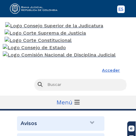
ES
Spani
Rama Judicial
Acceder
Busc
Buscar
Menú
Avisos