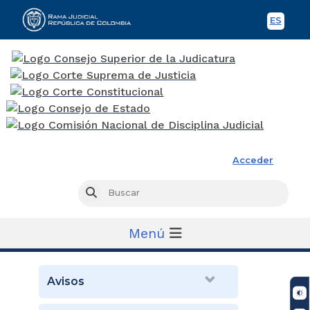
ES
Spani
Rama Judicial
Acceder
Busc
Buscar
Menú
Avisos