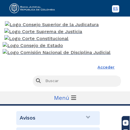
ES
Spani
Rama Judicial
Acceder
Busc
Buscar
Menú
Avisos