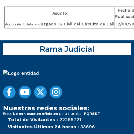
Fecha 
Asunto
Publicac
- Juzgado 16 Civil del Circuito de Cali
12/04/2
Acción de Tutela
Rama Judicial
Nuestras redes sociales:
Estos
para tramitar
No son canales oficiales
PQRSDF
Total de Visitantes :
22265721
Visitantes Últimas 24 horas :
33696