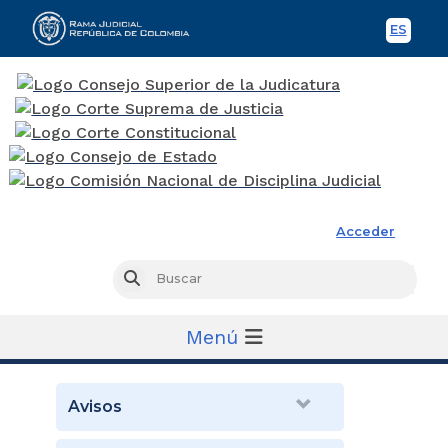
ES
Spani
Rama Judicial
Acceder
Busc
Buscar
Menú
Avisos