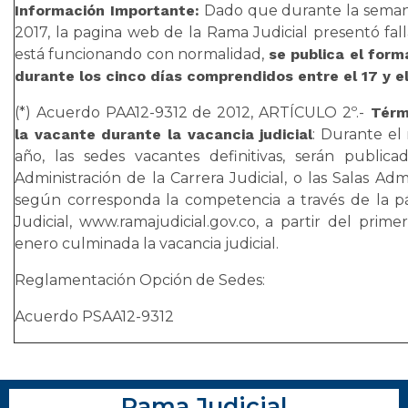
Información Importante:
Dado que durante la semana 
2017, la pagina web de la Rama Judicial presentó fal
está funcionando con normalidad,
se publica el for
durante los cinco días comprendidos entre el 17 y el
(*) Acuerdo PAA12-9312 de 2012, ARTÍCULO 2º.-
Térmi
la vacante durante la vacancia judicial
: Durante el
año, las sedes vacantes definitivas, serán public
Administración de la Carrera Judicial, o las Salas Adm
según corresponda la competencia a través de la 
Judicial, www.ramajudicial.gov.co, a partir del prim
enero culminada la vacancia judicial.
Reglamentación Opción de Sedes:
Acuerdo PSAA12-9312
Rama Judicial