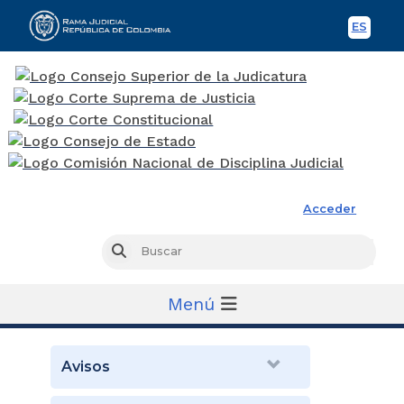
ES
Spani
Rama Judicial
Acceder
Busc
Buscar
Menú
Avisos