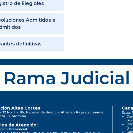
istro de Elegibles
oluciones Admitidos e
dmitidos
antes definitivas
Rama Judicial
ción Altas Cortes:
Cana
e 12 No 7 - 65, Palacio de Justicia Alfonso Reyes Echandía
Estos
otá - Colombia
Con
(+5
Cor
ios de Atención:
(+5
ción Presencial:
Con
s a Viernes de 08:00 a.m. a 01:00 p.m. y de 02:00 p.m. a