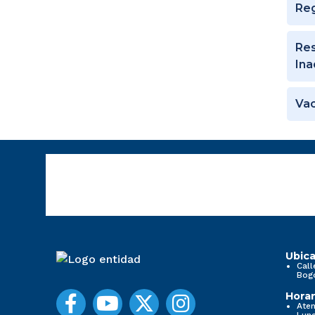
Reg
Res
Ina
Vac
Ubica
Call
Bog
Horar
Aten
Lune