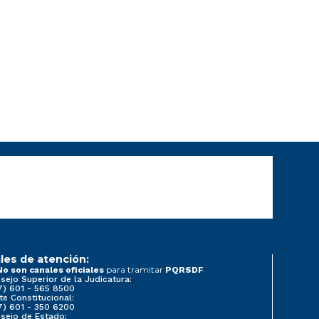
les de atención:
para tramitar
No son canales oficiales
PQRSDF
sejo Superior de la Judicatura:
7) 601 - 565 8500
te Constitucional:
7) 601 - 350 6200
sejo de Estado: