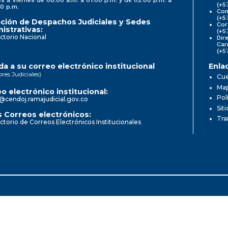
(+5
0 p.m.
Com
(+5
ción de Despachos Judiciales y Sedes
Cor
istrativas:
(+5
ctorio Nacional
Dir
Car
(+5
a a su correo electrónico institucional
Enla
ores Judiciales)
Cue
Map
o electrónico institucional:
Pol
@cendoj.ramajudicial.gov.co
Sit
 Correos electrónicos:
Tra
ctorio de Correos Electrónicos Institucionales