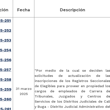
ción
Fecha
Descripción
5-251
5-252
5-253
5-254
5-256
5-257
“Por medio de la cual se deciden la
solicitudes de actualización de la
5-258
inscripciones de los Registros Seccionale
de Elegibles para proveer en propiedad lo
31 marzo
5-259
cargos de empleados de Carrera d
2025
Tribunales, Juzgados y Centros d
5-260
Servicios de los Distritos Judiciales de Cal
y Buga - Distrito Judicial Administrativo de
5-261