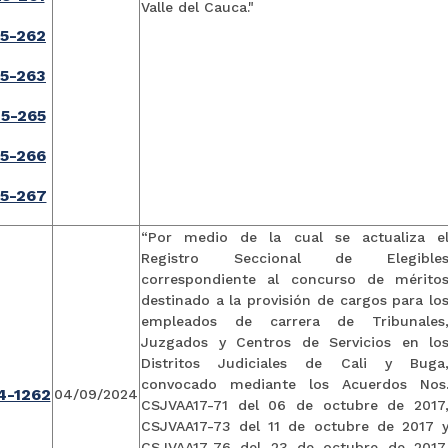
Valle del Cauca."
5-262
5-263
5-265
5-266
5-267
“Por medio de la cual se actualiza e
Registro Seccional de Elegible
correspondiente al concurso de mérito
destinado a la provisión de cargos para lo
empleados de carrera de Tribunales
Juzgados y Centros de Servicios en lo
Distritos Judiciales de Cali y Buga
convocado mediante los Acuerdos Nos
4-1262
04/09/2024
CSJVAA17-71 del 06 de octubre de 2017
CSJVAA17-73 del 11 de octubre de 2017 
CSJVAA17-76 del 23 de octubre de 2017