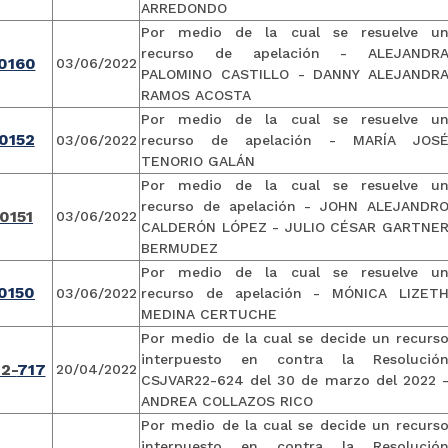
ARREDONDO
Por medio de la cual se resuelve u
recurso de apelación - ALEJANDR
0160
03/06/2022
PALOMINO CASTILLO - DANNY ALEJANDR
RAMOS ACOSTA
Por medio de la cual se resuelve u
0152
03/06/2022
recurso de apelación - MARÍA JOS
TENORIO GALÁN
Por medio de la cual se resuelve u
recurso de apelación - JOHN ALEJANDR
0151
03/06/2022
CALDERÓN LÓPEZ - JULIO CÉSAR GARTNE
BERMUDEZ
Por medio de la cual se resuelve u
0150
03/06/2022
recurso de apelación - MÓNICA LIZET
MEDINA CERTUCHE
Por medio de la cual se decide un recurs
interpuesto en contra la Resolució
2-
717
20/04/2022
CSJVAR22-624 del 30 de marzo del 2022 
ANDREA COLLAZOS RICO
Por medio de la cual se decide un recurs
interpuesto en contra la Resolució