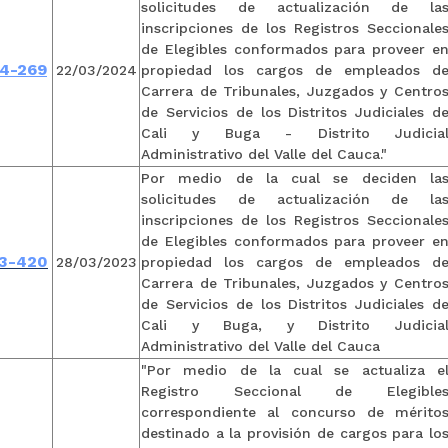
solicitudes de actualización de la
inscripciones de los Registros Seccionale
de Elegibles conformados para proveer e
4-269
22/03/2024
propiedad los cargos de empleados d
Carrera de Tribunales, Juzgados y Centro
de Servicios de los Distritos Judiciales d
Cali y Buga - Distrito Judicia
Administrativo del Valle del Cauca."
Por medio de la cual se deciden la
solicitudes de actualización de la
inscripciones de los Registros Seccionale
de Elegibles conformados para proveer e
3-
420
28/03/2023
propiedad los cargos de empleados d
Carrera de Tribunales, Juzgados y Centro
de Servicios de los Distritos Judiciales d
Cali y Buga, y Distrito Judicia
Administrativo del Valle del Cauca
"Por medio de la cual se actualiza e
Registro Seccional de Elegible
correspondiente al concurso de mérito
destinado a la provisión de cargos para lo