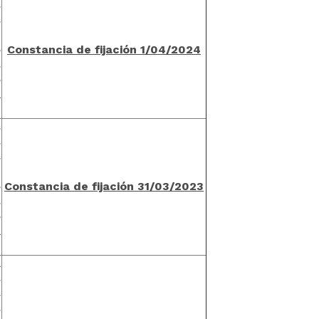
s
s
n
C
onstancia de fijación 1/04/2024
e
s
e
l
s
s
s
n
C
onstancia de fijación 31/03/202
3
e
s
e
l
l
s
s
s