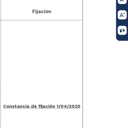
Fijación
s
s
s
s
C
onstancia de fijación 1/04/2025
e
e
i
l