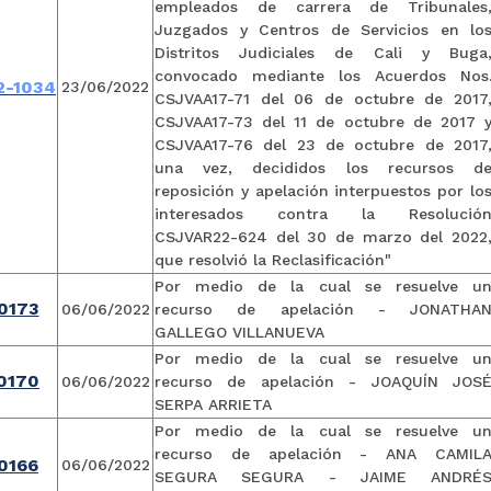
empleados de carrera de Tribunales
Juzgados y Centros de Servicios en lo
Distritos Judiciales de Cali y Buga
convocado mediante los Acuerdos Nos
2-1034
23/06/2022
CSJVAA17-71 del 06 de octubre de 2017
CSJVAA17-73 del 11 de octubre de 2017 
CSJVAA17-76 del 23 de octubre de 2017
una vez, decididos los recursos d
reposición y apelación interpuestos por lo
interesados contra la Resolució
CSJVAR22-624 del 30 de marzo del 2022
que resolvió la Reclasificación"
Por medio de la cual se resuelve u
0173
06/06/2022
recurso de apelación - JONATHA
GALLEGO VILLANUEVA
Por medio de la cual se resuelve u
0170
06/06/2022
recurso de apelación - JOAQUÍN JOS
SERPA ARRIETA
Por medio de la cual se resuelve u
recurso de apelación - ANA CAMIL
0166
06/06/2022
SEGURA SEGURA - JAIME ANDRÉ