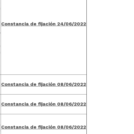
,
s
,
.
C
onstancia de fijación 24/06/202
2
,
y
,
e
s
n
,
n
C
onstancia de fijación 08/06/202
2
N
n
C
onstancia de fijación 08/06/202
2
É
n
A
C
onstancia de fijación 08/06/202
2
S