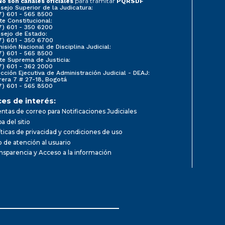
para tramitar
No son canales oficiales
PQRSDF
sejo Superior de la Judicatura:
7) 601 - 565 8500
te Constitucional:
7) 601 - 350 6200
sejo de Estado:
7) 601 - 350 6700
isión Nacional de Disciplina Judicial:
7) 601 - 565 8500
te Suprema de Justicia:
7) 601 - 362 2000
ección Ejecutiva de Administración Judicial - DEAJ:
rera 7 # 27-18, Bogotá
7) 601 - 565 8500
ces de interés:
ntas de correo para Notificaciones Judiciales
a del sitio
íticas de privacidad y condiciones de uso
io de atención al usuario
nsparencia y Acceso a la información