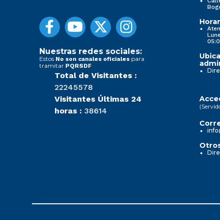
Call
Bog
Horar
Aten
Lune
05:0
Nuestras redes sociales:
Ubica
Estos
para
No son canales oficiales
admin
tramitar
PQRSDF
Dire
Total de Visitantes :
22245578
Visitantes Últimas 24
Acced
(Servid
horas :
38614
Corre
info
Otros
Dire