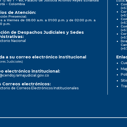
e 12 No 7 - 65, Palacio de Justicia Alfonso Reyes Echandía
Estos
otá - Colombia
Con
(+5
Cor
ios de Atención:
(+5
ción Presencial:
Con
s a Viernes de 08:00 a.m. a 01:00 p.m. y de 02:00 p.m. a
(+5
0 p.m.
Com
(+5
ción de Despachos Judiciales y Sedes
Cor
istrativas:
(+5
ctorio Nacional
Dir
Car
(+5
a a su correo electrónico institucional
Enla
ores Judiciales)
Cue
Map
o electrónico institucional:
Pol
@cendoj.ramajudicial.gov.co
Sit
 Correos electrónicos:
Tra
ctorio de Correos Electrónicos Institucionales