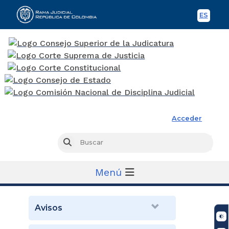
ES
Spani
Rama Judicial
Acceder
Busc
Buscar
Menú
Avisos