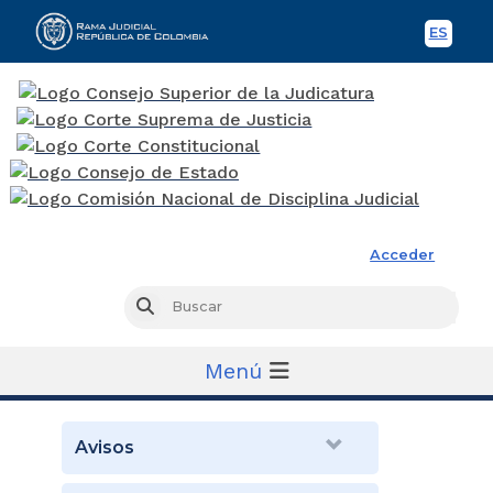
ES
Spani
Rama Judicial
Acceder
Busc
Buscar
Menú
Avisos