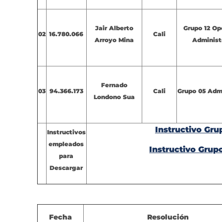
Jair Alberto
Grupo 12 Op
02
16.780.066
Cali
Arroyo Mina
Administ
Fernado
03
94.366.173
Cali
Grupo 05 Admi
Londono Sua
Instructivo Grup
Instructivos
empleados
Instructivo Grupo
para
Descargar
Fecha
Resolución