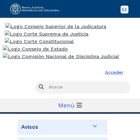
ES
Spani
Rama Judicial
Acceder
Busc
Buscar
Menú
Avisos