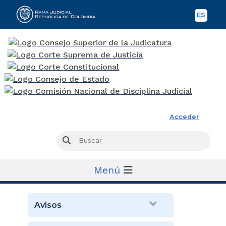
ES
Spani
Rama Judicial
Acceder
Busc
Buscar
Menú
Avisos