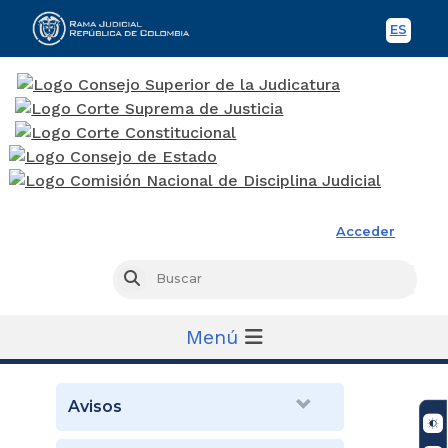
ES
Spani
Rama Judicial
Acceder
Busc
Buscar
Menú
Avisos