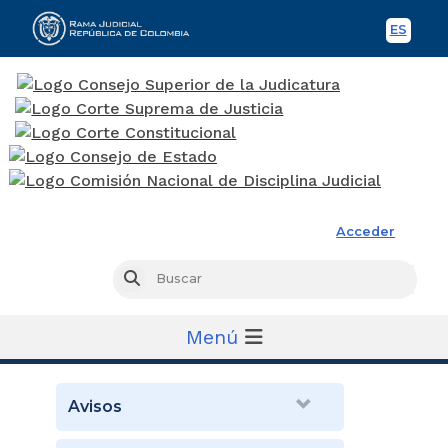
ES
Spani
Rama Judicial
Acceder
Busc
Buscar
Menú
Avisos