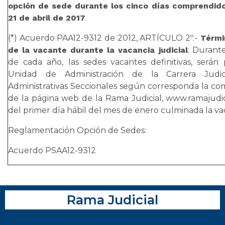
opción de sede durante los cinco días comprendidos
21 de abril de 2017
.
(*) Acuerdo PAA12-9312 de 2012, ARTÍCULO 2º.-
Términ
de la vacante durante la vacancia judicial
: Durant
de cada año, las sedes vacantes definitivas, serán 
Unidad de Administración de la Carrera Judici
Administrativas Seccionales según corresponda la co
de la página web de la Rama Judicial, www.ramajudicia
del primer día hábil del mes de enero culminada la vac
Reglamentación Opción de Sedes:
Acuerdo PSAA12-9312
Rama Judicial