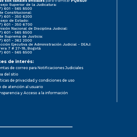
para tramitar
No son canales oficiales
PQRSDF
sejo Superior de la Judicatura:
7) 601 - 565 8500
te Constitucional:
7) 601 - 350 6200
sejo de Estado:
7) 601 - 350 6700
isión Nacional de Disciplina Judicial:
7) 601 - 565 8500
te Suprema de Justicia:
7) 601 - 362 2000
ección Ejecutiva de Administración Judicial - DEAJ:
rera 7 # 27-18, Bogotá
7) 601 - 565 8500
ces de interés:
ntas de correo para Notificaciones Judiciales
a del sitio
íticas de privacidad y condiciones de uso
io de atención al usuario
nsparencia y Acceso a la información