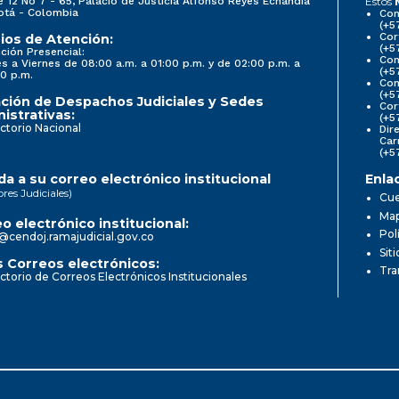
e 12 No 7 - 65, Palacio de Justicia Alfonso Reyes Echandía
Estos
otá - Colombia
Con
(+5
Cor
ios de Atención:
(+5
ción Presencial:
Con
s a Viernes de 08:00 a.m. a 01:00 p.m. y de 02:00 p.m. a
(+5
0 p.m.
Com
(+5
ción de Despachos Judiciales y Sedes
Cor
istrativas:
(+5
ctorio Nacional
Dir
Car
(+5
a a su correo electrónico institucional
Enla
ores Judiciales)
Cue
Map
o electrónico institucional:
Pol
@cendoj.ramajudicial.gov.co
Sit
 Correos electrónicos:
Tra
ctorio de Correos Electrónicos Institucionales