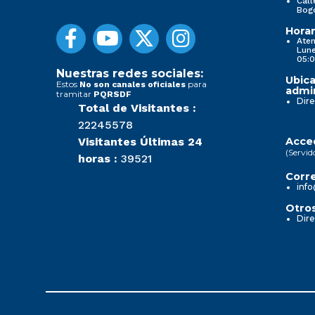
Call
Bog
Horar
Aten
Lune
05:0
Nuestras redes sociales:
Ubica
Estos
para
No son canales oficiales
admin
tramitar
PQRSDF
Dire
Total de Visitantes :
22245578
Visitantes Últimas 24
Acced
(Servid
horas :
39521
Corre
info
Otros
Dire