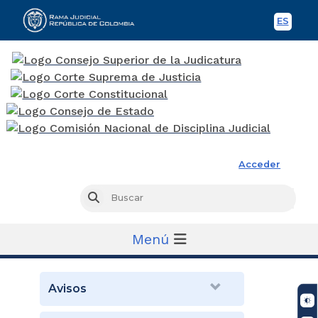
ES
Spani
Rama Judicial
Acceder
Busc
Buscar
Menú
Avisos