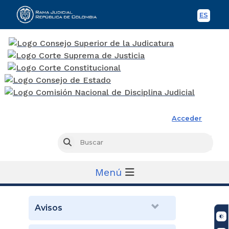
ES
Spani
Rama Judicial
Acceder
Busc
Buscar
Menú
Avisos