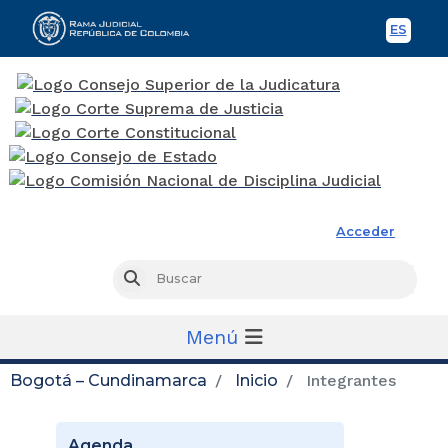
ES
Spani
Rama Judicial
Acceder
Busc
Buscar
Menú
Bogotá – Cundinamarca
Inicio
Integrantes
Agenda