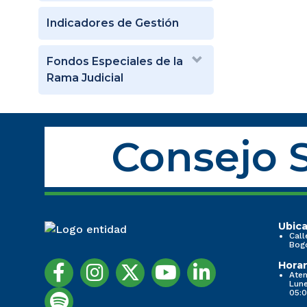
Indicadores de Gestión
Fondos Especiales de la
Rama Judicial
Consejo S
Ubica
Call
Bog
Horar
Aten
Lune
05:0