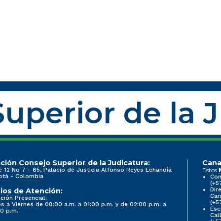
uperior de la 
ción Consejo Superior de la Judicatura:
Cana
e 12 No 7 - 65, Palacio de Justicia Alfonso Reyes Echandía
Estos
otá - Colombia
Con
(+5
Dir
ios de Atención:
Car
ción Presencial:
(+5
s a Viernes de 08:00 a.m. a 01:00 p.m. y de 02:00 p.m. a
Esc
0 p.m.
Cal