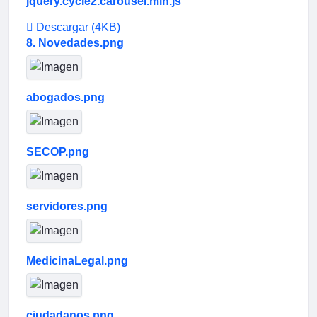
jquery.cycle2.carousel.min.js
Descargar
(4KB)
8. Novedades.png
abogados.png
SECOP.png
servidores.png
MedicinaLegal.png
ciudadanos.png