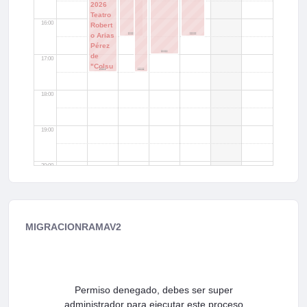
2026
Teatro
16:00
Robert
o Arias
Pérez
de
17:00
"Colsu
bsidio"
18:00
19:00
20:00
21:00
MIGRACIONRAMAV2
22:00
23:00
Permiso denegado, debes ser super
administrador para ejecutar este proceso