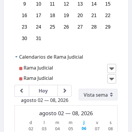
03:00
9
10
11
12
13
14
15
16
17
18
19
20
21
22
04:00
23
24
25
26
27
28
29
05:00
30
31
06:00
Calendarios de Rama Judicial
07:00
Rama Judicial
Rama Judicial
08:00
IIICon
greso
Region
Hoy
al
09:00
Jurisdi
agosto 02 — 08, 2026
cción
Conten
10:00
ciosa
agosto 02 — 08, 2026
Admini
strativ
a del
11:00
06
02
03
04
05
07
08
Caribe