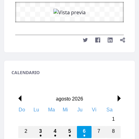
CALENDARIO
00:00
agosto 2026
Do
Lu
Ma
Mi
Ju
Vi
Sa
01:00
1
02:00
2
3
4
5
6
7
8