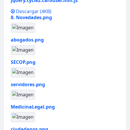
jquery.cycle2.carousel.min.js
Descargar
(4KB)
8. Novedades.png
abogados.png
SECOP.png
servidores.png
MedicinaLegal.png
ciudadanos.png