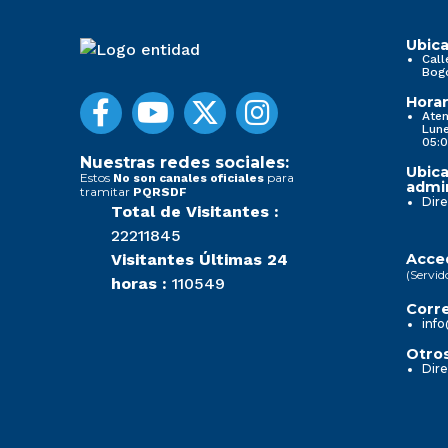
Ubica
Call
Bog
Horar
Aten
Lune
05:0
Nuestras redes sociales:
Ubica
Estos
para
No son canales oficiales
admin
tramitar
PQRSDF
Dire
Total de Visitantes :
22211845
Visitantes Últimas 24
Acced
(Servid
horas :
110549
Corre
info
Otros
Dire