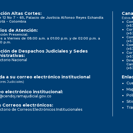
ción Altas Cortes:
Cana
e 12 No 7 - 65, Palacio de Justicia Alfonso Reyes Echandía
Estos
otá - Colombia
Con
(+5
Cor
ios de Atención:
(+5
ción Presencial:
Con
s a Viernes de 08:00 a.m. a 01:00 p.m. y de 02:00 p.m. a
(+5
0 p.m.
Com
(+5
ción de Despachos Judiciales y Sedes
Cor
istrativas:
(+5
ctorio Nacional
Dir
Car
(+5
a a su correo electrónico institucional
Enla
ores Judiciales)
Cue
Map
o electrónico institucional:
Pol
@cendoj.ramajudicial.gov.co
Sit
 Correos electrónicos:
Tra
ctorio de Correos Electrónicos Institucionales