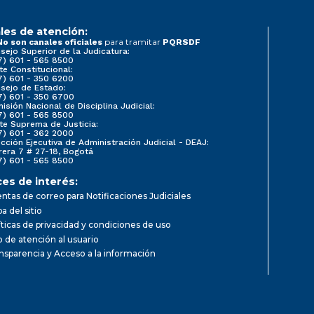
les de atención:
para tramitar
No son canales oficiales
PQRSDF
sejo Superior de la Judicatura:
7) 601 - 565 8500
te Constitucional:
7) 601 - 350 6200
sejo de Estado:
7) 601 - 350 6700
isión Nacional de Disciplina Judicial:
7) 601 - 565 8500
te Suprema de Justicia:
7) 601 - 362 2000
ección Ejecutiva de Administración Judicial - DEAJ:
rera 7 # 27-18, Bogotá
7) 601 - 565 8500
ces de interés:
ntas de correo para Notificaciones Judiciales
a del sitio
íticas de privacidad y condiciones de uso
io de atención al usuario
nsparencia y Acceso a la información