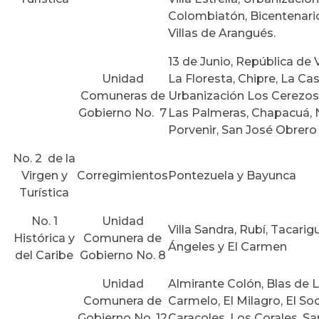
Colombiatón, Bicentenario
Villas de Arangués.
13 de Junio, República de 
Unidad
La Floresta, Chipre, La Cas
Comuneras de
Urbanización Los Cerezos, 
Gobierno No. 7
Las Palmeras, Chapacuá, N
Porvenir, San José Obrero
No. 2 de la
Virgen y
Corregimientos
Pontezuela y Bayunca
Turística
No. 1
Unidad
Villa Sandra, Rubí, Tacarig
Histórica y
Comunera de
Ángeles y El Carmen
del Caribe
Gobierno No. 8
Unidad
Almirante Colón, Blas de L
Comunera de
Carmelo, El Milagro, El Soc
Gobierno No. 12
Caracoles, Los Corales, S