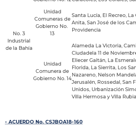
Unidad
Santa Lucía, El Recreo, La
Comuneras de
Anita, San José de los Cam
Gobierno No.
Providencia
No. 3
13
Industrial
Alameda La Victoria, Camil
de la Bahía
Ciudadela 11 de Noviembre
Eliecer Gaitán, La Esmerald
Unidad
Florida, La Sierrita, Los S
Comunera de
Nazareno, Nelson Mandela
Gobierno No. 14
Jerusalén, Rossedal, San 
Unidos, Urbanización Simón
Villa Hermosa y Villa Rubi
- ACUERDO No. CSJBOA18-160