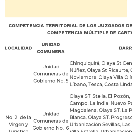
COMPETENCIA TERRITORIAL DE LOS JUZGADOS D
COMPETENCIA MÚLTIPLE DE CART
UNIDAD
LOCALIDAD
BARR
COMUNERA
Chinquiquirá, Olaya St Cent
Unidad
Núñez, Olaya St Ricaurte, 
Comuneras de
Noviembre, Olaya Villa Ol
Gobierno No. 5
Líbano, Tesca, Costa Linda 
Olaya ST. Stella, El Pozón, 
Campo, La India, Nuevo Pa
Magdalena, Olaya ST. La Pu
Unidad
No. 2 de la
Blanca, Olaya ST. Progres
Comuneras de
Virgen y
Urbanización Sevillas, La
Gobierno No. 6
Turística
Villa Estrella, Urbanización