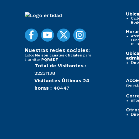
Ubica
Call
Bog
Horar
Aten
Lune
05:0
Nuestras redes sociales:
Ubica
Estos
para
No son canales oficiales
admin
tramitar
PQRSDF
Dire
Total de Visitantes :
22231138
Visitantes Últimas 24
Acced
(Servid
horas :
40447
Corre
info
Otros
Dire