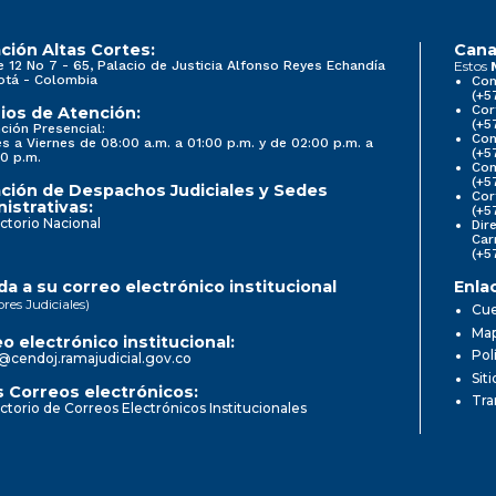
ción Altas Cortes:
Cana
e 12 No 7 - 65, Palacio de Justicia Alfonso Reyes Echandía
Estos
otá - Colombia
Con
(+5
Cor
ios de Atención:
(+5
ción Presencial:
Con
s a Viernes de 08:00 a.m. a 01:00 p.m. y de 02:00 p.m. a
(+5
0 p.m.
Com
(+5
ción de Despachos Judiciales y Sedes
Cor
istrativas:
(+5
ctorio Nacional
Dir
Car
(+5
a a su correo electrónico institucional
Enla
ores Judiciales)
Cue
Map
o electrónico institucional:
Pol
@cendoj.ramajudicial.gov.co
Sit
 Correos electrónicos:
Tra
ctorio de Correos Electrónicos Institucionales