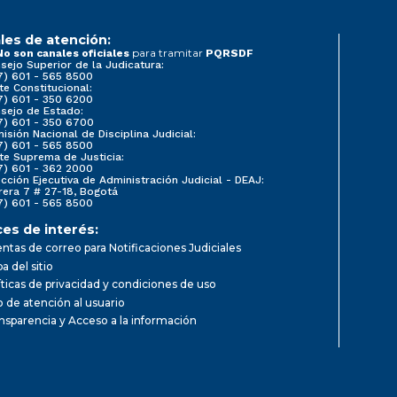
les de atención:
para tramitar
No son canales oficiales
PQRSDF
sejo Superior de la Judicatura:
7) 601 - 565 8500
te Constitucional:
7) 601 - 350 6200
sejo de Estado:
7) 601 - 350 6700
isión Nacional de Disciplina Judicial:
7) 601 - 565 8500
te Suprema de Justicia:
7) 601 - 362 2000
ección Ejecutiva de Administración Judicial - DEAJ:
rera 7 # 27-18, Bogotá
7) 601 - 565 8500
ces de interés:
ntas de correo para Notificaciones Judiciales
a del sitio
íticas de privacidad y condiciones de uso
io de atención al usuario
nsparencia y Acceso a la información