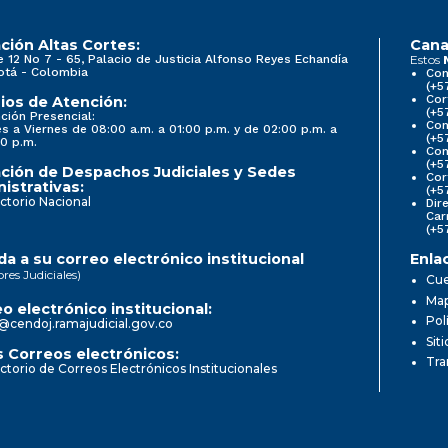
ción Altas Cortes:
Cana
e 12 No 7 - 65, Palacio de Justicia Alfonso Reyes Echandía
Estos
otá - Colombia
Con
(+5
Cor
ios de Atención:
(+5
ción Presencial:
Con
s a Viernes de 08:00 a.m. a 01:00 p.m. y de 02:00 p.m. a
(+5
0 p.m.
Com
(+5
ción de Despachos Judiciales y Sedes
Cor
istrativas:
(+5
ctorio Nacional
Dir
Car
(+5
a a su correo electrónico institucional
Enla
ores Judiciales)
Cue
Map
o electrónico institucional:
Pol
@cendoj.ramajudicial.gov.co
Sit
 Correos electrónicos:
Tra
ctorio de Correos Electrónicos Institucionales