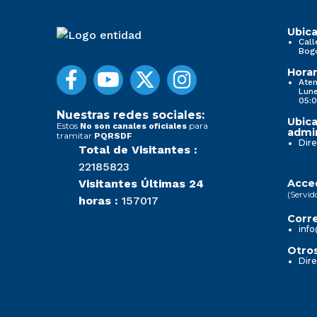
Ubica
Call
Bog
Horar
Aten
Lune
05:0
Nuestras redes sociales:
Ubica
Estos
para
No son canales oficiales
admin
tramitar
PQRSDF
Dire
Total de Visitantes :
22185823
Visitantes Últimas 24
Acced
(Servid
horas :
157017
Corre
info
Otros
Dire