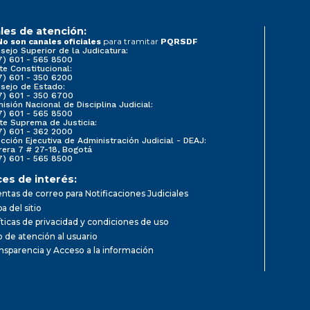
les de atención:
para tramitar
No son canales oficiales
PQRSDF
sejo Superior de la Judicatura:
7) 601 - 565 8500
te Constitucional:
7) 601 - 350 6200
sejo de Estado:
7) 601 - 350 6700
isión Nacional de Disciplina Judicial:
7) 601 - 565 8500
te Suprema de Justicia:
7) 601 - 362 2000
ección Ejecutiva de Administración Judicial - DEAJ:
rera 7 # 27-18, Bogotá
7) 601 - 565 8500
ces de interés:
ntas de correo para Notificaciones Judiciales
a del sitio
íticas de privacidad y condiciones de uso
io de atención al usuario
nsparencia y Acceso a la información