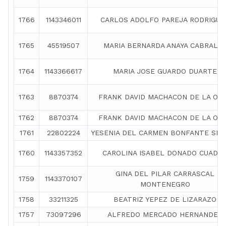
1766
1143346011
CARLOS ADOLFO PAREJA RODRIGUE
1765
45519507
MARIA BERNARDA ANAYA CABRALE
1764
1143366617
MARIA JOSE GUARDO DUARTE
1763
8870374
FRANK DAVID MACHACON DE LA OS
1762
8870374
FRANK DAVID MACHACON DE LA OS
1761
22802224
YESENIA DEL CARMEN BONFANTE SE
1760
1143357352
CAROLINA ISABEL DONADO CUADR
GINA DEL PILAR CARRASCAL
1759
1143370107
MONTENEGRO
1758
33211325
BEATRIZ YEPEZ DE LIZARAZO
1757
73097296
ALFREDO MERCADO HERNANDEZ