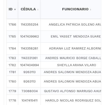
ID
CÉDULA
FUNCIONARIO
1786
1143355254
ANGELICA PATRICIA SOLENO ARIAS
1785
1047439962
EMIL YASSET MENDOZA SUAREZ
1784
1143358281
ADRIANA LUZ RAMIREZ ALBORNOZ
1783
1143331361
ANDRES MAURICIO BORGE CABALLE
1782
1047404994
SHEYLLA ARANA VILARO
1781
9263113
ANDRES SALOMON MENDOZA ABUAB
1780
9263113
ANDRES SALOMON MENDOZA ABUAB
1779
73088004
GUSTAVO ALFONSO MARRUGO AHUM
1778
1047415411
HAROLD NICOLAS RODRIGUEZ SOLA