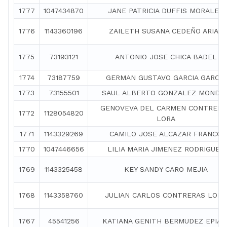
1777
1047434870
JANE PATRICIA DUFFIS MORALES
1776
1143360196
ZAILETH SUSANA CEDEÑO ARIAS
1775
73193121
ANTONIO JOSE CHICA BADEL
1774
73187759
GERMAN GUSTAVO GARCIA GARCIA
1773
73155501
SAUL ALBERTO GONZALEZ MONDO
GENOVEVA DEL CARMEN CONTRERA
1772
1128054820
LORA
1771
1143329269
CAMILO JOSE ALCAZAR FRANCO
1770
1047446656
LILIA MARIA JIMENEZ RODRIGUEZ
1769
1143325458
KEY SANDY CARO MEJIA
1768
1143358760
JULIAN CARLOS CONTRERAS LORA
1767
45541256
KATIANA GENITH BERMUDEZ EPIAY