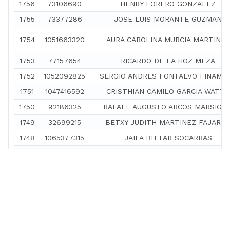
1756
73106690
HENRY FORERO GONZALEZ
1755
73377286
JOSE LUIS MORANTE GUZMAN
1754
1051663320
AURA CAROLINA MURCIA MARTINEZ
1753
77157654
RICARDO DE LA HOZ MEZA
1752
1052092825
SERGIO ANDRES FONTALVO FINAMO
1751
1047416592
CRISTHIAN CAMILO GARCIA WATTS
1750
92186325
RAFAEL AUGUSTO ARCOS MARSIGLI
1749
32699215
BETXY JUDITH MARTINEZ FAJARD
1748
1065377315
JAIFA BITTAR SOCARRAS
1747
1143392152
NATALIE REY FERNANDEZ MERCAD
1746
1128057729
ADA LUZ PACHECO ALTAMAR
1745
1047380526
FERNANDO ANDRES FRANCO FLORE
1744
1143401303
GUSTAVO ANDRES ACEVEDO PERE
Rama Judicial
1743
1143346968
HERMES DAVID VERGARA CANCHIL