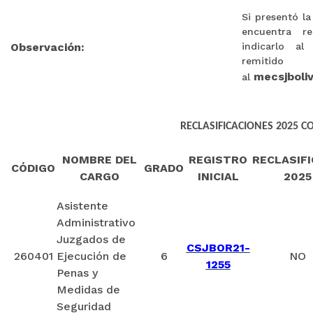
Si presentó la
encuentra re
Observación:
indicarlo al
remitido
mecsjboli
al
RECLASIFICACIONES 2025 C
NOMBRE DEL
REGISTRO
RECLASIF
CÓDIGO
GRADO
CARGO
INICIAL
2025
Asistente
Administrativo
Juzgados de
CSJBOR21-
260401
Ejecución de
6
NO
1255
Penas y
Medidas de
Seguridad