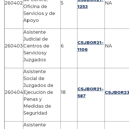
260402
5
NA
Oficina de
1253
Servicios y de
Apoyo
Asistente
Judicial de
CSJBOR21-
260403
Centros de
6
NA
1106
Serviciosy
Juzgados
Asistente
Social de
Juzgados de
CSJBOR21-
260404
Ejecución de
18
CSJBOR23
587
Penas y
Medidas de
Seguridad
Asistente