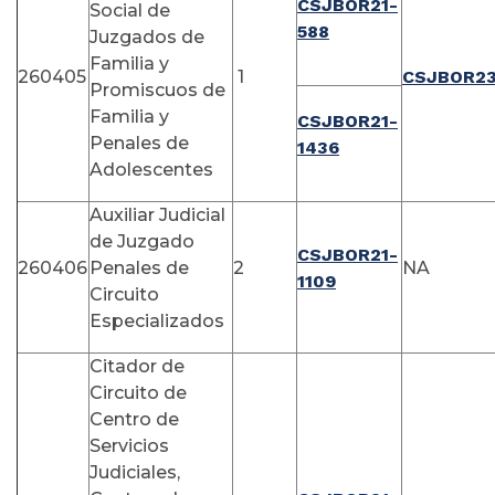
CSJBOR21-
Social de
588
Juzgados de
Familia y
260405
1
CSJBOR23
Promiscuos de
Familia y
CSJBOR21-
Penales de
1436
Adolescentes
Auxiliar Judicial
de Juzgado
CSJBOR21-
260406
Penales de
2
NA
1109
Circuito
Especializados
Citador de
Circuito de
Centro de
Servicios
Judiciales,