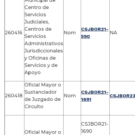
Municipal de
Centro de
Servicios
Judiciales,
Centros de
CSJBOR21-
260416
Nom
NA
Servicios
590
Administrativos
Jurisdiccionales
y Oficinas de
Servicios y de
Apoyo
Oficial Mayor o
Sustanciador
CSJBOR21-
260418
Nom
CSJBOR23
de Juzgado de
1691
Circuito
CSJBOR21-
1690
Oficial Mayor o