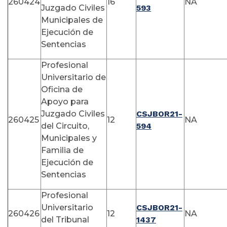
260424
16
NA
Juzgado Civiles
593
Municipales de
Ejecución de
Sentencias
Profesional
Universitario de
Oficina de
Apoyo para
Juzgado Civiles
CSJBOR21-
260425
12
NA
del Circuito,
594
Municipales y
Familia de
Ejecución de
Sentencias
Profesional
Universitario
CSJBOR21-
260426
12
NA
del Tribunal
1437