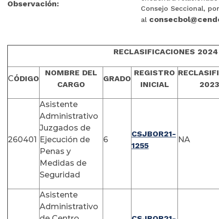
Observación:
Consejo Seccional, po
consecbol@cendoj
al
RECLASIFICACIONES 2024
NOMBRE DEL
REGISTRO
RECLASIF
C
ÓDIGO
GRADO
CARGO
INICIAL
202
Asistente
Administrativo
Juzgados de
CSJBOR21-
260401
Ejecución de
6
NA
1255
Penas y
Medidas de
Seguridad
Asistente
Administrativo
de Centro,
CSJBOR21-