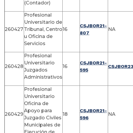
(Contador)
Profesional
Universitario de
CSJBOR21-
260427
Tribunal, Centro
16
NA
807
u Oficina de
Servicios
Profesional
Universitario
CSJBOR21-
260428
16
CSJBOR23
Juzgados
595
Administrativos
Profesional
Universitario
Oficina de
Apoyo para
CSJBOR21-
260429
18
NA
Juzgado Civiles
596
Municipales de
Ejecución de