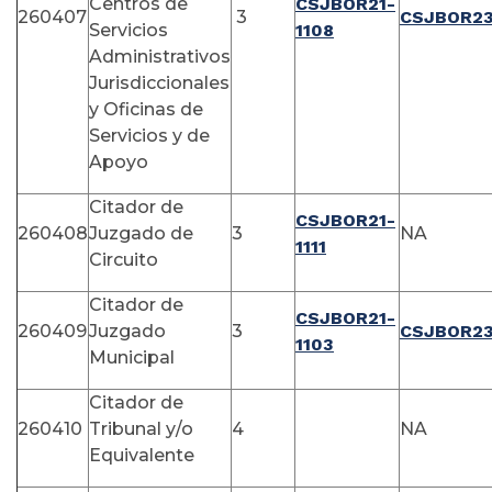
Centros de
CSJBOR21-
260407
3
CSJBOR23
Servicios
1108
Administrativos
Jurisdiccionales
y Oficinas de
Servicios y de
Apoyo
Citador de
CSJBOR21-
260408
Juzgado de
3
NA
1111
Circuito
Citador de
CSJBOR21-
260409
Juzgado
3
CSJBOR23
1103
Municipal
Citador de
260410
Tribunal y/o
4
NA
Equivalente