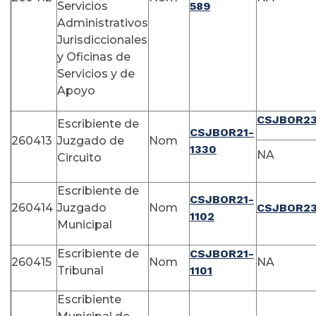
Servicios
589
Administrativos
Jurisdiccionales
y Oficinas de
Servicios y de
Apoyo
CSJBOR23
Escribiente de
CSJBOR21-
260413
Juzgado de
Nom
1330
NA
Circuito
Escribiente de
CSJBOR21-
260414
Juzgado
Nom
CSJBOR23
1102
Municipal
Escribiente de
CSJBOR21-
260415
Nom
NA
Tribunal
1101
Escribiente