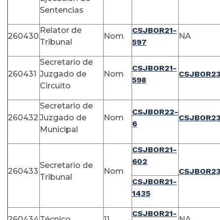
Sentencias
Relator de
CSJBOR21-
260430
Nom
NA
Tribunal
597
Secretario de
CSJBOR21-
260431
Juzgado de
Nom
CSJBOR23
598
Circuito
Secretario de
CSJBOR22-
260432
Juzgado de
Nom
CSJBOR23
6
Municipal
CSJBOR21-
602
Secretario de
260433
Nom
CSJBOR23
Tribunal
CSJBOR21-
1435
CSJBOR21-
260434
Técnico
11
NA