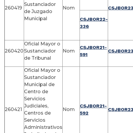
Sustanciador
260419
Nom
CSJBOR23
de Juzgado
Municipal
CSJBOR22-
336
Oficial Mayor o
CSJBOR21-
260420
Sustanciador
Nom
CSJBOR23
591
de Tribunal
Oficial Mayor o
Sustanciador
Municipal de
Centro de
Servicios
Judiciales,
CSJBOR21-
260421
Nom
CSJBOR23
Centros de
592
Servicios
Administrativos