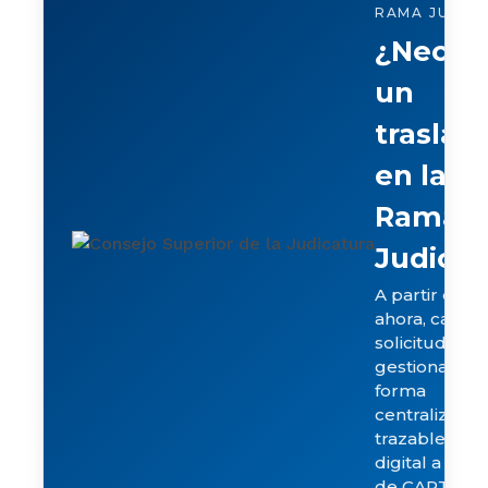
RAMA JUDICI
¿Necesi
un
traslad
en la
Rama
Judicia
A partir de
ahora, cada
solicitud se
gestiona de
forma
centralizada,
trazable y 10
digital a trav
de CARJUD-