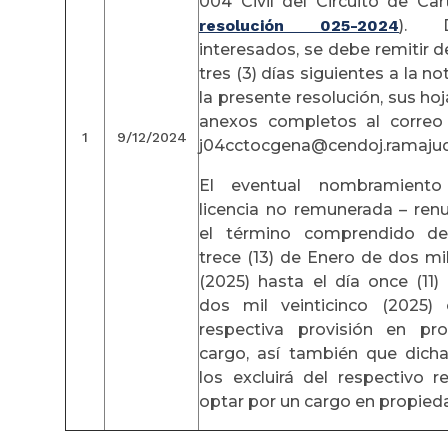
004 Civil del Circuito de Ca
resolución 025-2024
). 
interesados, se debe remitir d
tres (3) días siguientes a la no
la presente resolución, sus hoj
anexos completos al correo 
1
9/12/2024
j04cctocgena@cendoj.ramajudi
El eventual nombramiento
licencia no remunerada – ren
el término comprendido de
trece (13) de Enero de dos mil
(2025) hasta el día once (11)
dos mil veinticinco (2025)
respectiva provisión en pr
cargo, así también que dich
los excluirá del respectivo r
optar por un cargo en propied