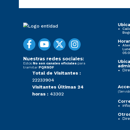
Ubica
Call
Bog
Horar
Aten
Lune
05:0
Nuestras redes sociales:
Ubica
Estos
para
No son canales oficiales
admin
tramitar
PQRSDF
Dire
Total de Visitantes :
22233904
Visitantes Últimas 24
Acced
(Servid
horas :
43302
Corre
info
Otros
Dire