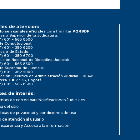
les de atención:
para tramitar
No son canales oficiales
PQRSDF
sejo Superior de la Judicatura:
7) 601 - 565 8500
te Constitucional:
7) 601 - 350 6200
sejo de Estado:
7) 601 - 350 6700
isión Nacional de Disciplina Judicial:
7) 601 - 565 8500
te Suprema de Justicia:
7) 601 - 362 2000
ección Ejecutiva de Administración Judicial - DEAJ:
rera 7 # 27-18, Bogotá
7) 601 - 565 8500
ces de interés:
ntas de correo para Notificaciones Judiciales
a del sitio
íticas de privacidad y condiciones de uso
io de atención al usuario
nsparencia y Acceso a la información