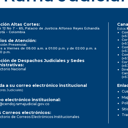
ción Altas Cortes:
Cana
e 12 No 7 - 65, Palacio de Justicia Alfonso Reyes Echandía
Estos
otá - Colombia
Con
(+5
Cor
ios de Atención:
(+5
ción Presencial:
Con
s a Viernes de 08:00 a.m. a 01:00 p.m. y de 02:00 p.m. a
(+5
0 p.m.
Com
(+5
ción de Despachos Judiciales y Sedes
Cor
istrativas:
(+5
ctorio Nacional
Dir
Car
(+5
a a su correo electrónico institucional
Enla
ores Judiciales)
Cue
Map
o electrónico institucional:
Pol
@cendoj.ramajudicial.gov.co
Sit
 Correos electrónicos:
Tra
ctorio de Correos Electrónicos Institucionales