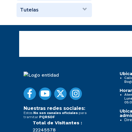
Tutelas
Ubica
Call
Bog
Horar
Aten
Lune
05:0
Nuestras redes sociales:
Ubica
Estos
para
No son canales oficiales
admin
tramitar
PQRSDF
Dire
Total de Visitantes :
22245578