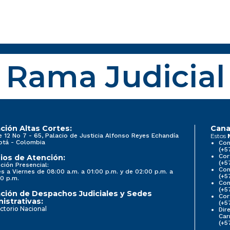
Rama Judicial
ción Altas Cortes:
Cana
e 12 No 7 - 65, Palacio de Justicia Alfonso Reyes Echandía
Estos
otá - Colombia
Con
(+5
Cor
ios de Atención:
(+5
ción Presencial:
Con
s a Viernes de 08:00 a.m. a 01:00 p.m. y de 02:00 p.m. a
(+5
0 p.m.
Com
(+5
ción de Despachos Judiciales y Sedes
Cor
istrativas:
(+5
ctorio Nacional
Dir
Car
(+5