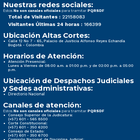
Nuestras redes sociales:
Estos
para tramitar
No son canales oficiales
PQRSDF
Total de Visitantes :
22158083
Visitantes Últimas 24 horas :
166399
Ubicación Altas Cortes:
Calle 12 No 7 - 65, Palacio de Justicia Alfonso Reyes Echandía
Bogotá - Colombia
Horarios de Atención:
Atención Presencial:
Lunes a Viernes de 08:00 a.m. a 01:00 p.m. y de 02:00 p.m. a 05:00
p.m.
Ubicación de Despachos Judiciales
y Sedes administrativas:
Directorio Nacional
Canales de atención:
Estos
para tramitar
No son canales oficiales
PQRSDF
Consejo Superior de la Judicatura:
(+57) 601 - 565 8500
Corte Constitucional:
(+57) 601 - 350 6200
Consejo de Estado:
(+57) 601 - 350 6700
Comisión Nacional de Disciplina Judicial: