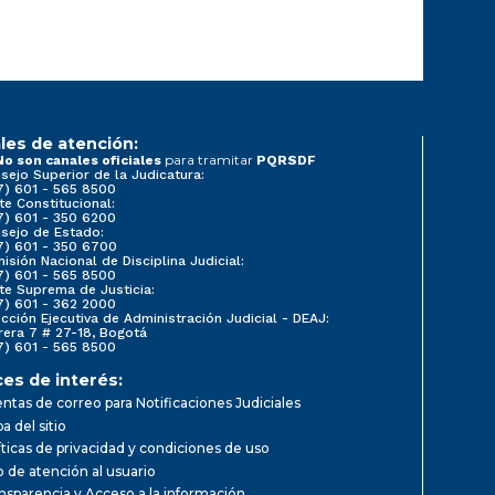
les de atención:
para tramitar
No son canales oficiales
PQRSDF
sejo Superior de la Judicatura:
7) 601 - 565 8500
te Constitucional:
7) 601 - 350 6200
sejo de Estado:
7) 601 - 350 6700
isión Nacional de Disciplina Judicial:
7) 601 - 565 8500
te Suprema de Justicia:
7) 601 - 362 2000
ección Ejecutiva de Administración Judicial - DEAJ:
rera 7 # 27-18, Bogotá
7) 601 - 565 8500
ces de interés:
ntas de correo para Notificaciones Judiciales
a del sitio
íticas de privacidad y condiciones de uso
io de atención al usuario
nsparencia y Acceso a la información