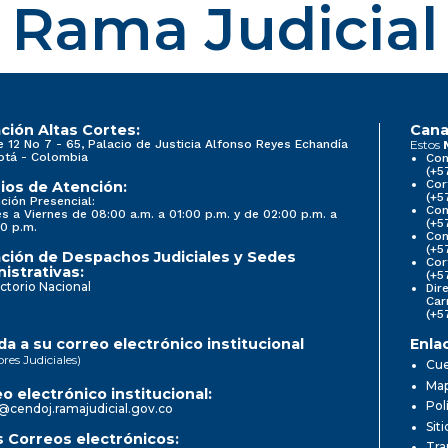
Rama Judicial
ción Altas Cortes:
Cana
e 12 No 7 - 65, Palacio de Justicia Alfonso Reyes Echandía
Estos
otá - Colombia
Con
(+5
Cor
ios de Atención:
(+5
ción Presencial:
Con
s a Viernes de 08:00 a.m. a 01:00 p.m. y de 02:00 p.m. a
(+5
0 p.m.
Com
(+5
ción de Despachos Judiciales y Sedes
Cor
istrativas:
(+5
ctorio Nacional
Dir
Car
(+5
a a su correo electrónico institucional
Enla
ores Judiciales)
Cue
Map
o electrónico institucional:
Pol
@cendoj.ramajudicial.gov.co
Sit
 Correos electrónicos:
Tra