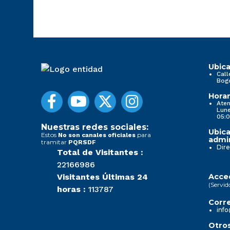
Ubica
Call
Bog
Horar
Aten
Lune
05:0
Nuestras redes sociales:
Ubica
Estos
para
No son canales oficiales
admin
tramitar
PQRSDF
Dire
Total de Visitantes :
22166986
Visitantes Últimas 24
Acced
(Servid
horas :
113787
Corre
info
Otros