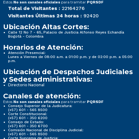
Estos
para tramitar
No son canales oficiales
PQRSDF
Total de Visitantes :
22164276
Visitantes Últimas 24 horas :
92420
Ubicación Altas Cortes:
Calle 12 No 7 - 65, Palacio de Justicia Alfonso Reyes Echandía
Bogotá - Colombia
Horarios de Atención:
Atención Presencial:
Lunes a Viernes de 08:00 a.m. a 01:00 p.m. y de 02:00 p.m. a 05:00
p.m.
Ubicación de Despachos Judiciales
y Sedes administrativas:
Directorio Nacional
Canales de atención:
Estos
para tramitar
No son canales oficiales
PQRSDF
Consejo Superior de la Judicatura:
(+57) 601 - 565 8500
Corte Constitucional:
(+57) 601 - 350 6200
Consejo de Estado:
(+57) 601 - 350 6700
Comisión Nacional de Disciplina Judicial:
(+57) 601 - 565 8500
Corte Suprema de Justicia: