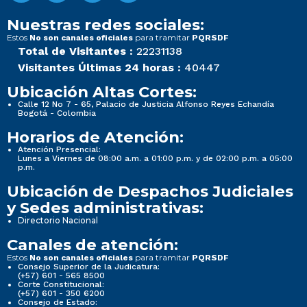
Nuestras redes sociales:
Estos
para tramitar
No son canales oficiales
PQRSDF
Total de Visitantes :
22231138
Visitantes Últimas 24 horas :
40447
Ubicación Altas Cortes:
Calle 12 No 7 - 65, Palacio de Justicia Alfonso Reyes Echandía
Bogotá - Colombia
Horarios de Atención:
Atención Presencial:
Lunes a Viernes de 08:00 a.m. a 01:00 p.m. y de 02:00 p.m. a 05:00
p.m.
Ubicación de Despachos Judiciales
y Sedes administrativas:
Directorio Nacional
Canales de atención:
Estos
para tramitar
No son canales oficiales
PQRSDF
Consejo Superior de la Judicatura:
(+57) 601 - 565 8500
Corte Constitucional:
(+57) 601 - 350 6200
Consejo de Estado: