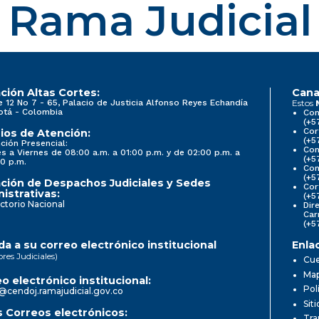
Rama Judicial
ción Altas Cortes:
Cana
e 12 No 7 - 65, Palacio de Justicia Alfonso Reyes Echandía
Estos
otá - Colombia
Con
(+5
Cor
ios de Atención:
(+5
ción Presencial:
Con
s a Viernes de 08:00 a.m. a 01:00 p.m. y de 02:00 p.m. a
(+5
0 p.m.
Com
(+5
ción de Despachos Judiciales y Sedes
Cor
istrativas:
(+5
ctorio Nacional
Dir
Car
(+5
a a su correo electrónico institucional
Enla
ores Judiciales)
Cue
Map
o electrónico institucional:
Pol
@cendoj.ramajudicial.gov.co
Sit
 Correos electrónicos:
Tra