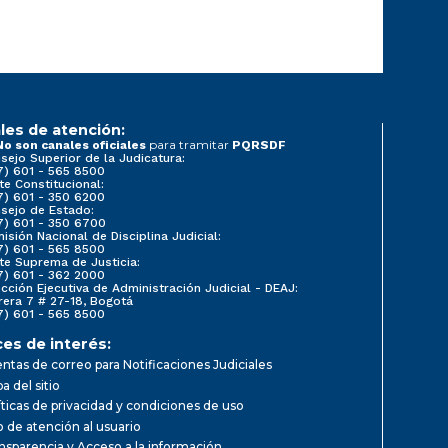
les de atención:
para tramitar
No son canales oficiales
PQRSDF
sejo Superior de la Judicatura:
7) 601 - 565 8500
te Constitucional:
7) 601 - 350 6200
sejo de Estado:
7) 601 - 350 6700
isión Nacional de Disciplina Judicial:
7) 601 - 565 8500
te Suprema de Justicia:
7) 601 - 362 2000
ección Ejecutiva de Administración Judicial - DEAJ:
rera 7 # 27-18, Bogotá
7) 601 - 565 8500
ces de interés:
ntas de correo para Notificaciones Judiciales
a del sitio
íticas de privacidad y condiciones de uso
io de atención al usuario
nsparencia y Acceso a la información