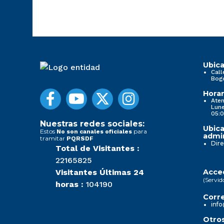
Ubica
Call
Bog
Horar
Aten
Lune
05:0
Nuestras redes sociales:
Ubica
Estos
para
No son canales oficiales
admin
tramitar
PQRSDF
Dire
Total de Visitantes :
22165825
Visitantes Últimas 24
Acced
(Servid
horas :
104190
Corre
info
Otros