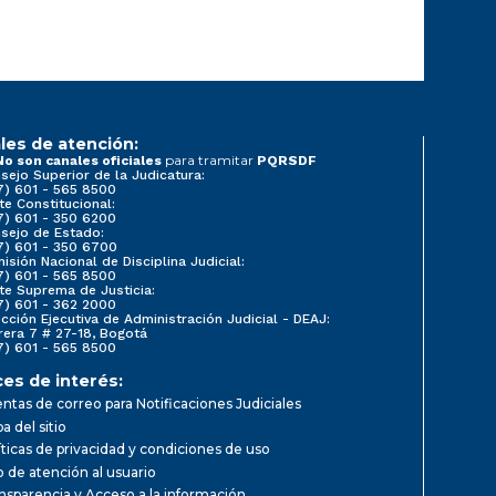
les de atención:
para tramitar
No son canales oficiales
PQRSDF
sejo Superior de la Judicatura:
7) 601 - 565 8500
te Constitucional:
7) 601 - 350 6200
sejo de Estado:
7) 601 - 350 6700
isión Nacional de Disciplina Judicial:
7) 601 - 565 8500
te Suprema de Justicia:
7) 601 - 362 2000
ección Ejecutiva de Administración Judicial - DEAJ:
rera 7 # 27-18, Bogotá
7) 601 - 565 8500
ces de interés:
ntas de correo para Notificaciones Judiciales
a del sitio
íticas de privacidad y condiciones de uso
io de atención al usuario
nsparencia y Acceso a la información