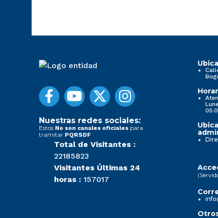
Ubica
Call
Bog
Horar
Aten
Lune
05:0
Nuestras redes sociales:
Ubica
Estos
para
No son canales oficiales
admin
tramitar
PQRSDF
Dire
Total de Visitantes :
22185823
Visitantes Últimas 24
Acced
(Servid
horas :
157017
Corre
info
Otros