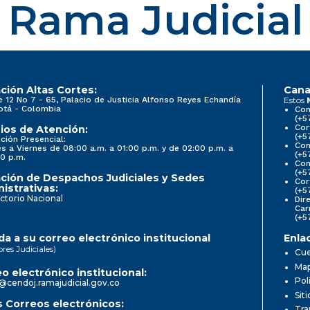
Rama Judicial
ción Altas Cortes:
Cana
e 12 No 7 - 65, Palacio de Justicia Alfonso Reyes Echandía
Estos
otá - Colombia
Con
(+5
Cor
ios de Atención:
(+5
ción Presencial:
Con
s a Viernes de 08:00 a.m. a 01:00 p.m. y de 02:00 p.m. a
(+5
0 p.m.
Com
(+5
ción de Despachos Judiciales y Sedes
Cor
istrativas:
(+5
ctorio Nacional
Dir
Car
(+5
a a su correo electrónico institucional
Enla
ores Judiciales)
Cue
Map
o electrónico institucional:
Pol
@cendoj.ramajudicial.gov.co
Sit
 Correos electrónicos:
Tra