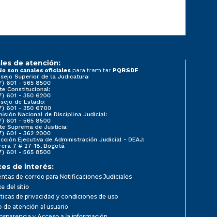
les de atención:
para tramitar
No son canales oficiales
PQRSDF
sejo Superior de la Judicatura:
7) 601 - 565 8500
te Constitucional:
7) 601 - 350 6200
sejo de Estado:
7) 601 - 350 6700
isión Nacional de Disciplina Judicial:
7) 601 - 565 8500
te Suprema de Justicia:
7) 601 - 362 2000
ección Ejecutiva de Administración Judicial - DEAJ:
rera 7 # 27-18, Bogotá
7) 601 - 565 8500
ces de interés:
ntas de correo para Notificaciones Judiciales
a del sitio
íticas de privacidad y condiciones de uso
io de atención al usuario
nsparencia y Acceso a la información