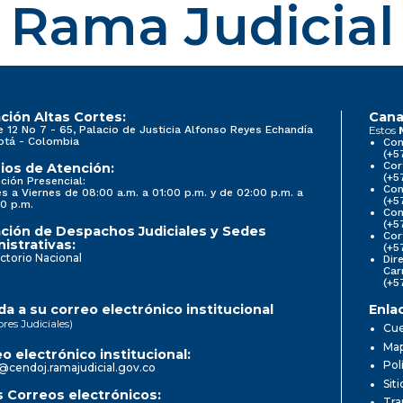
Rama Judicial
ción Altas Cortes:
Cana
e 12 No 7 - 65, Palacio de Justicia Alfonso Reyes Echandía
Estos
otá - Colombia
Con
(+5
Cor
ios de Atención:
(+5
ción Presencial:
Con
s a Viernes de 08:00 a.m. a 01:00 p.m. y de 02:00 p.m. a
(+5
0 p.m.
Com
(+5
ción de Despachos Judiciales y Sedes
Cor
istrativas:
(+5
ctorio Nacional
Dir
Car
(+5
a a su correo electrónico institucional
Enla
ores Judiciales)
Cue
Map
o electrónico institucional:
Pol
@cendoj.ramajudicial.gov.co
Sit
 Correos electrónicos:
Tra