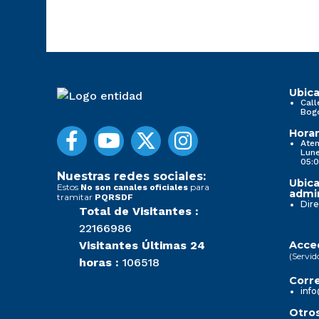
Ubica
Call
Bog
Horar
Aten
Lune
05:0
Nuestras redes sociales:
Ubica
Estos
para
No son canales oficiales
admin
tramitar
PQRSDF
Dire
Total de Visitantes :
22166986
Visitantes Últimas 24
Acced
(Servid
horas :
106518
Corre
info
Otros