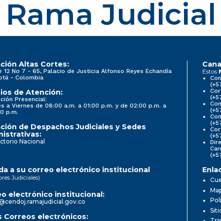
Rama Judicial
ción Altas Cortes:
Cana
e 12 No 7 - 65, Palacio de Justicia Alfonso Reyes Echandía
Estos
otá - Colombia
Con
(+5
Cor
ios de Atención:
(+5
ción Presencial:
Con
s a Viernes de 08:00 a.m. a 01:00 p.m. y de 02:00 p.m. a
(+5
0 p.m.
Com
(+5
ción de Despachos Judiciales y Sedes
Cor
istrativas:
(+5
ctorio Nacional
Dir
Car
(+5
a a su correo electrónico institucional
Enla
ores Judiciales)
Cue
Map
o electrónico institucional:
Pol
@cendoj.ramajudicial.gov.co
Sit
 Correos electrónicos:
Tra