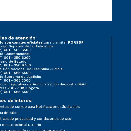
les de atención:
para tramitar
No son canales oficiales
PQRSDF
sejo Superior de la Judicatura:
7) 601 - 565 8500
te Constitucional:
7) 601 - 350 6200
sejo de Estado:
7) 601 - 350 6700
isión Nacional de Disciplina Judicial:
7) 601 - 565 8500
te Suprema de Justicia:
7) 601 - 362 2000
ección Ejecutiva de Administración Judicial - DEAJ:
rera 7 # 27-18, Bogotá
7) 601 - 565 8500
ces de interés:
ntas de correo para Notificaciones Judiciales
a del sitio
íticas de privacidad y condiciones de uso
io de atención al usuario
nsparencia y Acceso a la información