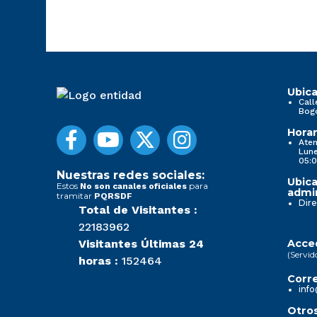
Ubica
Call
Bog
Horar
Aten
Lune
05:0
Nuestras redes sociales:
Ubica
Estos
para
No son canales oficiales
admin
tramitar
PQRSDF
Dire
Total de Visitantes :
22183962
Visitantes Últimas 24
Acced
(Servid
horas :
152464
Corre
info
Otros