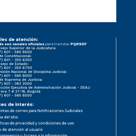
les de atención:
para tramitar
No son canales oficiales
PQRSDF
sejo Superior de la Judicatura:
7) 601 - 565 8500
te Constitucional:
7) 601 - 350 6200
sejo de Estado:
7) 601 - 350 6700
isión Nacional de Disciplina Judicial:
7) 601 - 565 8500
te Suprema de Justicia:
7) 601 - 362 2000
ección Ejecutiva de Administración Judicial - DEAJ:
rera 7 # 27-18, Bogotá
7) 601 - 565 8500
ces de interés:
ntas de correo para Notificaciones Judiciales
a del sitio
íticas de privacidad y condiciones de uso
io de atención al usuario
nsparencia y Acceso a la información