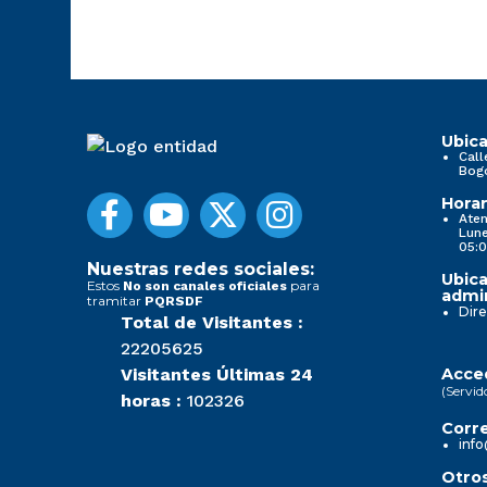
Ubica
Call
Bog
Horar
Aten
Lune
05:0
Nuestras redes sociales:
Ubica
Estos
para
No son canales oficiales
admin
tramitar
PQRSDF
Dire
Total de Visitantes :
22205625
Visitantes Últimas 24
Acced
(Servid
horas :
102326
Corre
info
Otros