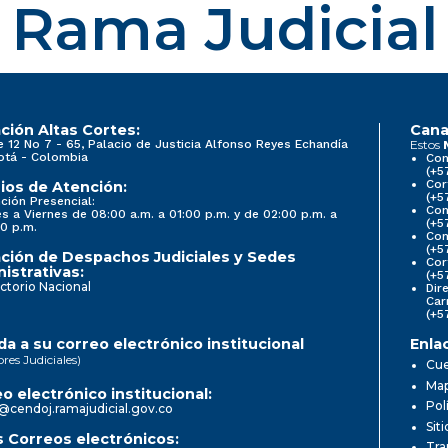
Rama Judicial
ción Altas Cortes:
Cana
e 12 No 7 - 65, Palacio de Justicia Alfonso Reyes Echandía
Estos
otá - Colombia
Con
(+5
Cor
ios de Atención:
(+5
ción Presencial:
Con
s a Viernes de 08:00 a.m. a 01:00 p.m. y de 02:00 p.m. a
(+5
0 p.m.
Com
(+5
ción de Despachos Judiciales y Sedes
Cor
istrativas:
(+5
ctorio Nacional
Dir
Car
(+5
a a su correo electrónico institucional
Enla
ores Judiciales)
Cue
Map
o electrónico institucional:
Pol
@cendoj.ramajudicial.gov.co
Sit
 Correos electrónicos:
Tra