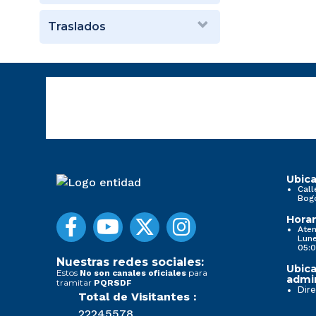
Traslados
Ubica
Call
Bog
Horar
Aten
Lune
05:0
Nuestras redes sociales:
Ubica
Estos
para
No son canales oficiales
admin
tramitar
PQRSDF
Dire
Total de Visitantes :
22245578