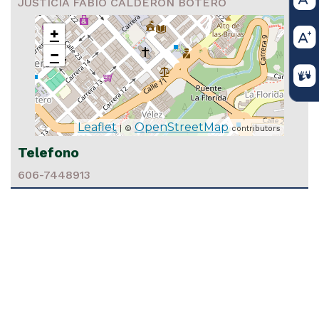
JUSTICIA FABIO CALDERON BOTERO
+
−
15 2024
Leaflet
OpenStreetMap
| ©
contributors
icación Auto Admite Tutela 63001221400020240001200R041
Telefono
606-7448913