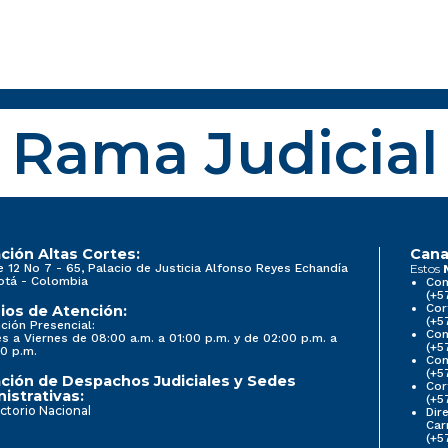
Rama Judicial
ción Altas Cortes:
Cana
e 12 No 7 - 65, Palacio de Justicia Alfonso Reyes Echandía
Estos
otá - Colombia
Con
(+5
Cor
ios de Atención:
(+5
ción Presencial:
Con
s a Viernes de 08:00 a.m. a 01:00 p.m. y de 02:00 p.m. a
(+5
0 p.m.
Com
(+5
ción de Despachos Judiciales y Sedes
Cor
istrativas:
(+5
ctorio Nacional
Dir
Car
(+5