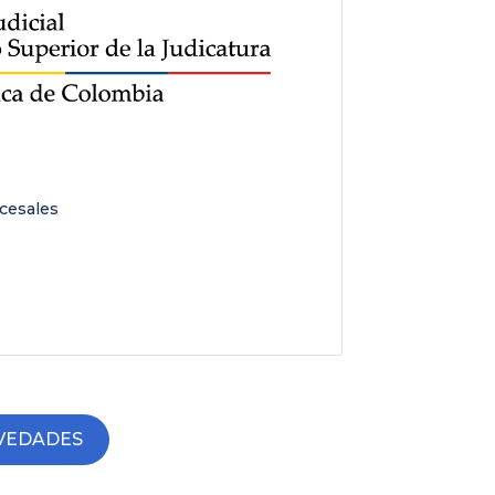
Feb 
cesales
Notif
VEDADES