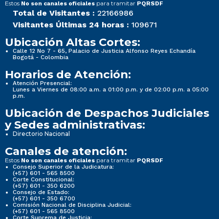
Estos
para tramitar
No son canales oficiales
PQRSDF
Total de Visitantes :
22166986
Visitantes Últimas 24 horas :
109671
Ubicación Altas Cortes:
Calle 12 No 7 - 65, Palacio de Justicia Alfonso Reyes Echandía
Bogotá - Colombia
Horarios de Atención:
Atención Presencial:
Lunes a Viernes de 08:00 a.m. a 01:00 p.m. y de 02:00 p.m. a 05:00
p.m.
Ubicación de Despachos Judiciales
y Sedes administrativas:
Directorio Nacional
Canales de atención:
Estos
para tramitar
No son canales oficiales
PQRSDF
Consejo Superior de la Judicatura:
(+57) 601 - 565 8500
Corte Constitucional:
(+57) 601 - 350 6200
Consejo de Estado:
(+57) 601 - 350 6700
Comisión Nacional de Disciplina Judicial:
(+57) 601 - 565 8500
Corte Suprema de Justicia: